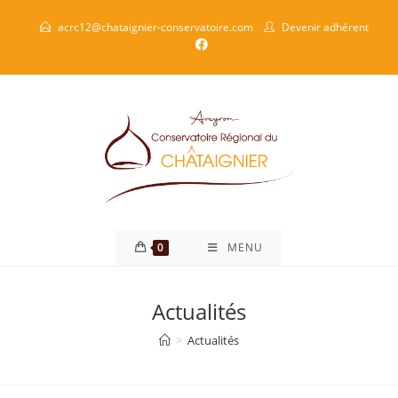
acrc12@chataignier-conservatoire.com
Devenir adhérent
0
MENU
Actualités
>
Actualités