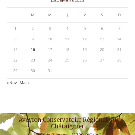
DÉCEMBRE 2025
L
M
M
J
V
S
D
1
2
3
4
5
6
7
8
9
10
11
12
13
14
15
16
17
18
19
20
21
22
23
24
25
26
27
28
29
30
31
« Nov
Mar »
Aveyron Conservatoire Régional du
Châtaignier
La Croix Blanche - 12390 RIGNAC