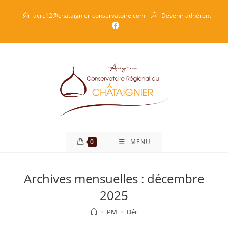
acrc12@chataignier-conservatoire.com
Devenir adhérent
0
MENU
Archives mensuelles : décembre
2025
>
PM
>
Déc