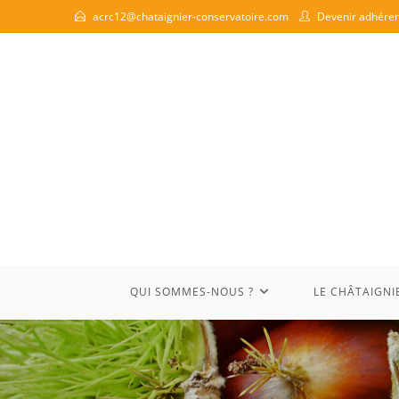
acrc12@chataignier-conservatoire.com
Devenir adhéren
QUI SOMMES-NOUS ?
LE CHÂTAIGNI