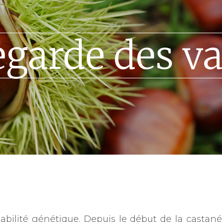
garde des va
abilité génétique. Depuis le début de la castané