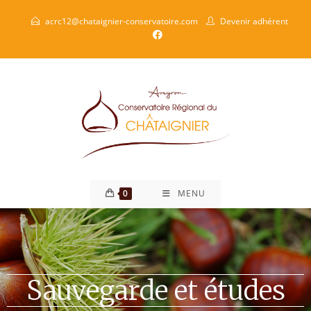
acrc12@chataignier-conservatoire.com
Devenir adhérent
0
MENU
Sauvegarde et études