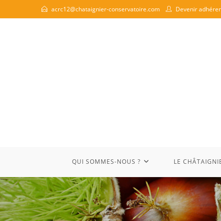
acrc12@chataignier-conservatoire.com
Devenir adhéren
QUI SOMMES-NOUS ?
LE CHÂTAIGNI