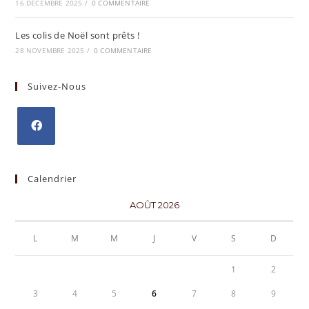
16 DÉCEMBRE 2025
/
0 COMMENTAIRE
Les colis de Noël sont prêts !
28 NOVEMBRE 2025
/
0 COMMENTAIRE
Suivez-Nous
Calendrier
AOÛT 2026
L
M
M
J
V
S
D
1
2
3
4
5
6
7
8
9