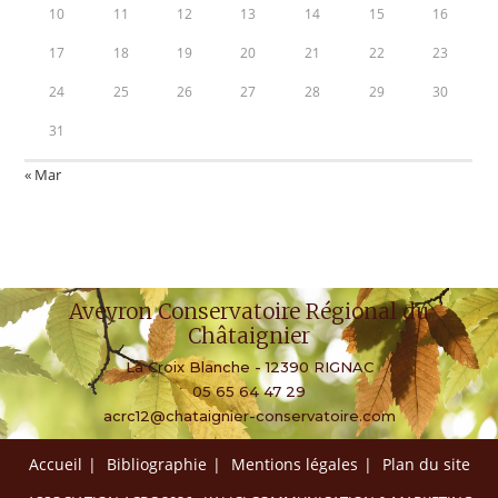
10
11
12
13
14
15
16
17
18
19
20
21
22
23
24
25
26
27
28
29
30
31
« Mar
Aveyron Conservatoire Régional du
Châtaignier
La Croix Blanche - 12390 RIGNAC
05 65 64 47 29
acrc12@chataignier-conservatoire.com
Accueil
Bibliographie
Mentions légales
Plan du site