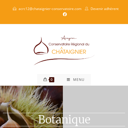
acrc12@chataignier-conservatoire.com
Devenir adhérent
0
MENU
Botanique