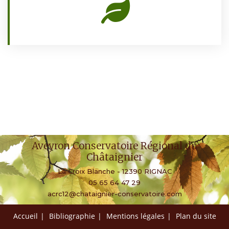
Aveyron Conservatoire Régional du
Châtaignier
La Croix Blanche - 12390 RIGNAC
05 65 64 47 29
acrc12@chataignier-conservatoire.com
Accueil
Bibliographie
Mentions légales
Plan du site