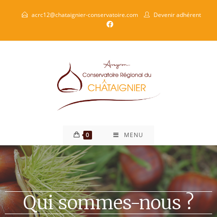
acrc12@chataignier-conservatoire.com
Devenir adhérent
0
MENU
Qui sommes-nous ?