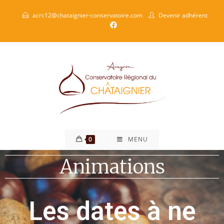
acrc12@chataignier-conservatoire.com
Devenir adhérent
0
MENU
Animations
Les dates à ne