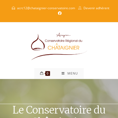
acrc12@chataignier-conservatoire.com
Devenir adhérent
0
MENU
Le Conservatoire du