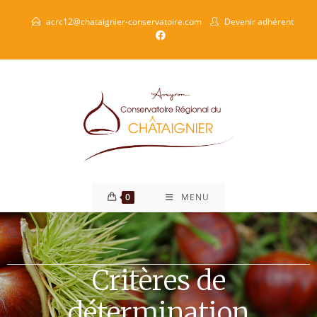
acrc12@chataignier-conservatoire.com
Devenir adhérent
0
MENU
Critères de
détermination