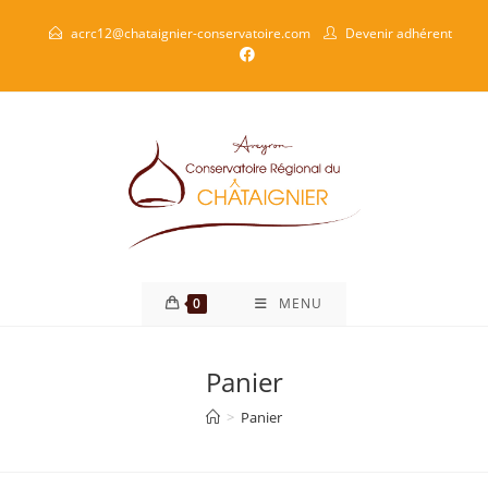
acrc12@chataignier-conservatoire.com
Devenir adhérent
0
MENU
Panier
>
Panier