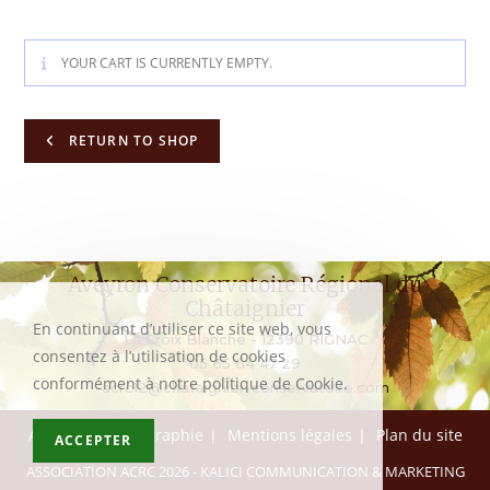
YOUR CART IS CURRENTLY EMPTY.
RETURN TO SHOP
Aveyron Conservatoire Régional du
Châtaignier
En continuant d’utiliser ce site web, vous
La Croix Blanche - 12390 RIGNAC
consentez à l’utilisation de cookies
05 65 64 47 29
conformément à notre politique de Cookie.
acrc12@chataignier-conservatoire.com
Accueil
Bibliographie
Mentions légales
Plan du site
ACCEPTER
ASSOCIATION ACRC 2026 -
KALICI COMMUNICATION & MARKETING