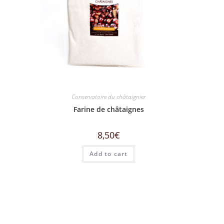
Conservatoire du châtaignier
Farine de châtaignes
8,50
€
Add to cart