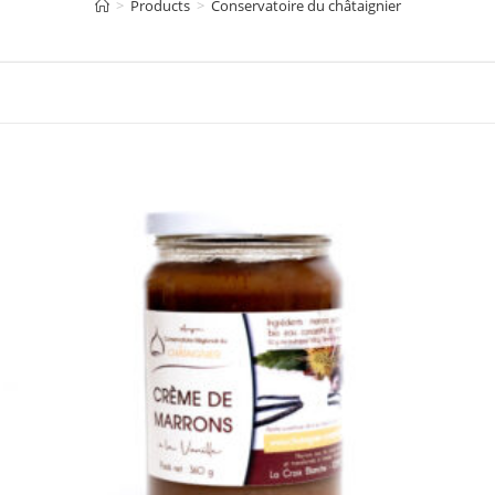
>
Products
>
Conservatoire du châtaignier