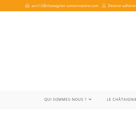
acrc12@chataignier-conservatoire.com
Devenir adhéren
QUI SOMMES-NOUS ?
LE CHÂTAIGNI