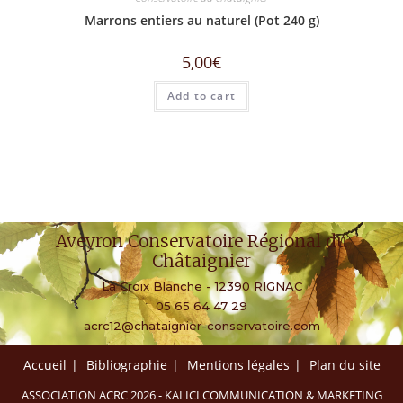
Marrons entiers au naturel (Pot 240 g)
5,00
€
Add to cart
Aveyron Conservatoire Régional du
Châtaignier
La Croix Blanche - 12390 RIGNAC
05 65 64 47 29
acrc12@chataignier-conservatoire.com
Accueil
Bibliographie
Mentions légales
Plan du site
ASSOCIATION ACRC 2026 -
KALICI COMMUNICATION & MARKETING