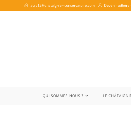
acrc12@chataignier-conservatoire.com
Devenir adhéren
QUI SOMMES-NOUS ?
LE CHÂTAIGNI