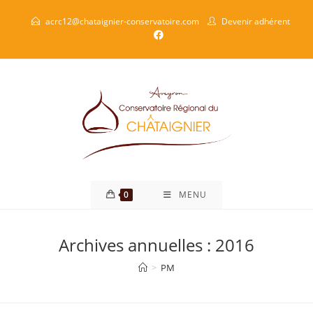
acrc12@chataignier-conservatoire.com
Devenir adhérent
0
MENU
Archives annuelles : 2016
>
PM